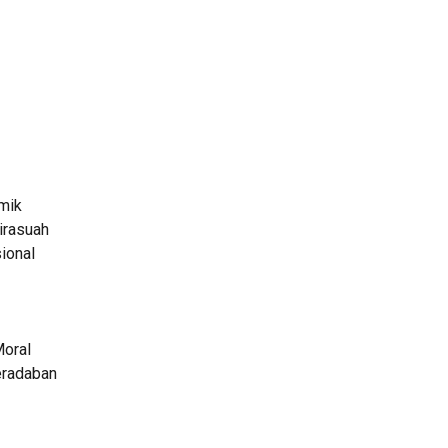
mik
tirasuah
ional
Moral
eradaban