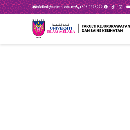
infofksk@unimel.edu.my​
+606-3876272