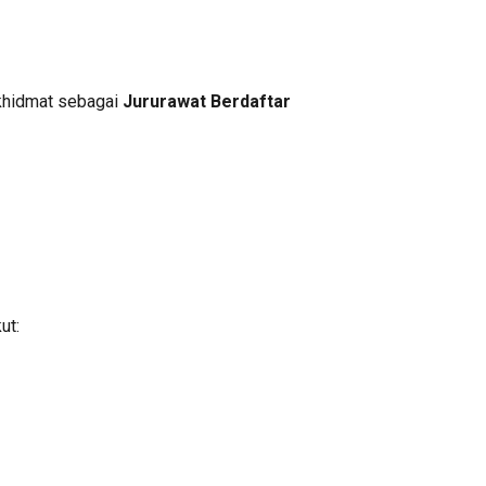
rkhidmat sebagai
Jururawat Berdaftar
ut: