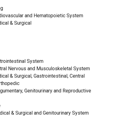
ng
rdiovascular and Hematopoietic System
ical & Surgical
trointestinal System
ntral Nervous and Musculoskeletal System
cal & Surgical, Gastrointestinal, Central
rthopedic
egumentary, Genitourinary and Reproductive
e
dical & Surgical and Genitourinary System