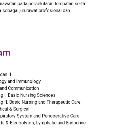
urawatan pada persekitaran tempatan serta
 sebagai jururawat profesional dan
ram
dan II
ology and Immunology
 and Communication
g I: Basic Nursing Sciences
g II: Basic Nursing and Therapeutic Care
ical & Surgical
spiratory System and Perioperative Care
ids & Electrolytes, Lymphatic and Endocrine