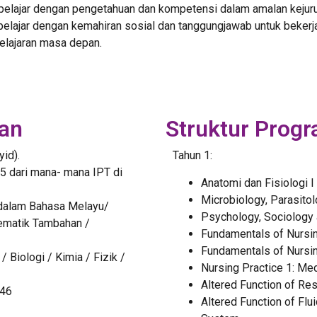
 pelajar dengan pengetahuan dan kompetensi dalam amalan kejur
elajar dengan kemahiran sosial dan tanggungjawab untuk bekerja
lajaran masa depan.
an
Struktur Prog
id).
Tahun 1:
 dari mana- mana IPT di
Anatomi dan Fisiologi I 
Microbiology, Parasit
 dalam Bahasa Melayu/
Psychology, Sociology
ematik Tambahan /
Fundamentals of Nursin
Fundamentals of Nursin
 Biologi / Kimia / Fizik /
Nursing Practice 1: Med
Altered Function of Re
/46
Altered Function of Flu